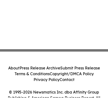
About
Press Release Archive
Submit Press Release
Terms & Conditions
Copyright/DMCA Policy
Privacy Policy
Contact
© 1995-2026 Newsmatics Inc. dba Affinity Group
Publishing & American Samoa Business Report. All
Rights Reserved.