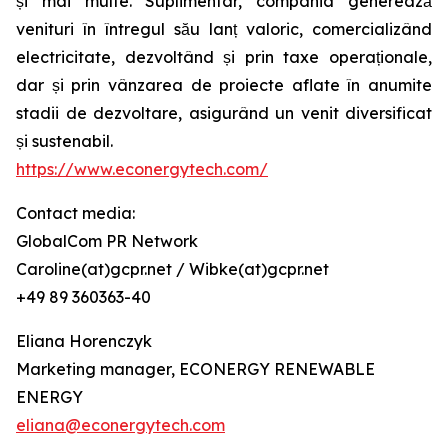
și mai multe. Suplimentar, compania generează
venituri în întregul său lanț valoric, comercializând
electricitate, dezvoltând și prin taxe operaționale,
dar și prin vânzarea de proiecte aflate în anumite
stadii de dezvoltare, asigurând un venit diversificat
și sustenabil.
https://www.econergytech.com/
Contact media:
GlobalCom PR Network
Caroline(at)gcpr.net / Wibke(at)gcpr.net
+49 89 360363-40
Eliana Horenczyk
Marketing manager, ECONERGY RENEWABLE
ENERGY
eliana@econergytech.com