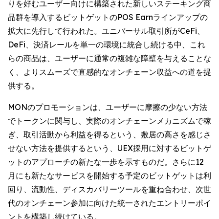
りを好むユーザー向けに構築された新しいステーキング商
品群を導入するビットゲットのPOS Earnラインアップの
拡大に先行して行われた。ユニバーサル取引所がCeFi、
DeFi、決済レールを単一の環境に統合し続ける中、これ
らの商品は、ユーザーに通常の複雑な障壁を与えることな
く、よりスムーズで直感的なオンチェーン収益への道を提
供する。
MONのプロモーションは、ユーザーに摩擦の少ない方法
でトークンに関与し、実際のオンチェーンメカニズムで稼
ぎ、取引活動から利益を得るという、敷居の高さを感じさ
せない方法を提供するという、UEX採用に対するビットゲ
ットのアプローチの新たな一歩を示すものだ。さらに12
月にも新たなサービスを開始する予定のビットゲットは利
回り、流動性、ディスカバリーツールを重ね合わせ、次世
代のオンチェーン参加に向けた統一されたエントリーポイ
ントを構築し続けている。