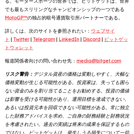
る。モータースポーツの世界では、ビットゲットは、世界
でも最もスリリングなチャンピオンシップの一つである
MotoGP™
の独占的暗号通貨取引所パートナーである。
詳しくは、次のサイトを参照されたい：
ウェブサイ
ト
|
Twitter
|
Telegram
|
LinkedIn
|
Discord
|
ビットゲッ
トウォレット
報道関係者向けの問い合わせ先：
media@bitget.com
リスク警告：
デジタル資産の価格は変動しやすく、大幅な
価格変動が生じる可能性がある。投資家は、失っても困ら
ない資金のみを割り当てることをお勧めする。投資の価値
は影響を受ける可能性があり、運用目標を達成できない、
あるいは投資元本を回収できない可能性がある。常に独立
した財務アドバイスを求め、ご自身の財務経験と財務状況
を考慮されたい。過去の実績は将来の成果を保証するもの
ではない。ビットゲットは、発生しうる損失について一切