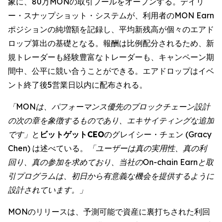
象に、80万MONの取引プールをオープンする。デイリ
ー・スナップショット・システムが、利用者のMON Earn
ポジションの純増額を記録し、平均新残高が個々のエアド
ロップ算出の基礎となる。報酬は比例配分されるため、新
規トレーダーも経験豊富なトレーダーも、キャンペーン期
間中、公平に競い合うことができる。エアドロップはイベ
ント終了後5営業日以内に配布される。
「MONは、パフォーマンス優先のブロックチェーン設計
の次の章を象徴するものであり、エキサイティングな追加
です」
と
ビットゲットCEO
のグレイシー・チェン (Gracy
Chen) は述べている。
「ユーザーは真の実用性、真の利
回り、真の参加を求めており、当社のOn-chain Earnと取
引プログラムは、初日から有意義な機会を提供するように
設計されています。」
MONのリリースは、予測可能で資産に裏打ちされた利回