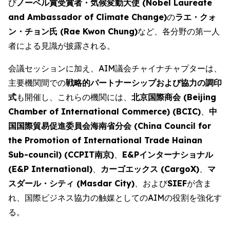
び
ノーベル賞受賞者・気候変動大使 (Nobel Laureate
and Ambassador of Climate Change)
の
ラエ・クォ
ン・チョン氏 (Rae Kwon Chung)
など、各分野の第一人
者による見識が披露される。
会議セッションに加え、AIM議会チャイナチャプターは、
主要機関間での
戦略的パートナーシップおよび協力の調印
式
も開催し、これらの機関には、
北京国際商会 (Beijing
Chamber of International Commerce) (BCIC)
、
中
国国際貿易促進委員会海南省分会 (China Council for
the Promotion of International Trade Hainan
Sub-council) (CCPIT南京)
、
E&Pインターナショナル
(E&P International)
、
カーゴエックス (CargoX)
、
マ
スダール・シティ (Masdar City)
、および
SIEF
が含ま
れ、国際ビジネス協力の触媒としてのAIMの役割を強化す
る。