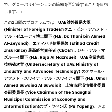
で、グローバリゼーションの輪郭を再定義することを目指
します。」
この2日間のプログラムでは、
UAE対外貿易大臣
(Minister of Foreign Trade)
の
タニ・ビン・アハメド・
アル・ゼユーディ博士閣下 (H.E. Dr. Thani bin Ahmed
Al-Zeyondi)
、
エティハド信用保険 (Etihad Credit
Insurance) 最高経営責任者 (CEO)
の
ラジャ・アル・マ
ズルーイ閣下 (H.E. Raja Al Mazrouei)
、
UAE産業先端
技術省次官 (Undersecretary of UAE Ministry of
Industry and Advanced Technology) のオマール・
アフメド・スワイナ・アル・スワイディ閣下 (H.E. Omar
Ahmed Suwaina Al Suwaidi)
、
上海市経済情報化委員
会副委員長 (Vice Chairman of the Shanghai
Municipal Commission of Economy and
Informatization)
の
プ・ヤペン氏 (Pu Yapeng)
、およ