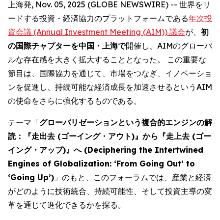
上海発, Nov. 05, 2025 (GLOBE NEWSWIRE) -- 世界をリ
ードする投資・経済協力のプラットフォームである
年次投
資会議 (Annual Investment Meeting (AIM)) 議会
が、
初
の国際チャプターを中国・上海で
開催し、AIMのグローバ
ルな存在感を大きく拡大することとなった。 この重要な
節目は、国際協力を通じて、市場をつなぎ、イノベーショ
ンを促進し、持続可能な経済成長を加速させるというAIM
の使命をさらに強化するものである。
テーマ「
グローバリゼーションという複合的エンジンの解
読：『走出去 (ゴーイング・アウト)』から『走上去 (ゴー
イング・アップ)』へ (Deciphering the Intertwined
Engines of Globalization: ‘From Going Out’ to
‘Going Up’)
」のもと、このフォーラムでは、産業と経済
がどのように技術統合、持続可能性、そして投資主導の変
革を通じて進化できるかを探る。