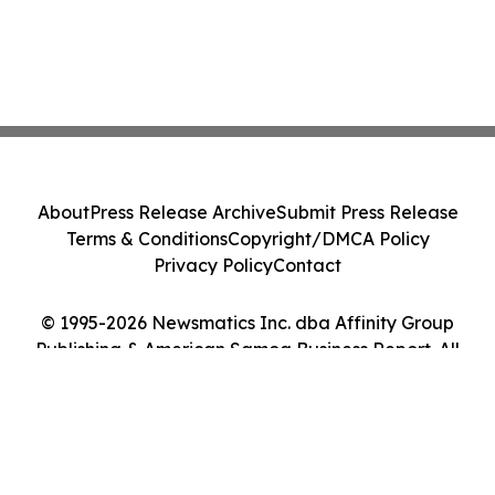
About
Press Release Archive
Submit Press Release
Terms & Conditions
Copyright/DMCA Policy
Privacy Policy
Contact
© 1995-2026 Newsmatics Inc. dba Affinity Group
Publishing & American Samoa Business Report. All
Rights Reserved.
Cookie Settings / Your Privacy Choices