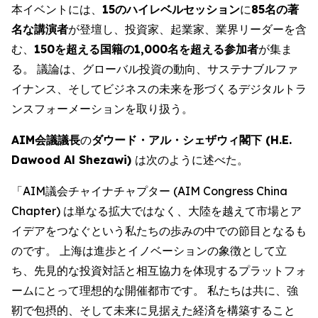
本イベントには、
15のハイレベルセッション
に
85名の著
名な講演者
が登壇し、投資家、起業家、業界リーダーを含
む、
150を超える国籍の1,000名を超える参加者
が集ま
る。 議論は、グローバル投資の動向、サステナブルファ
イナンス、そしてビジネスの未来を形づくるデジタルトラ
ンスフォーメーションを取り扱う。
AIM会議議長
の
ダウード・アル・シェザウィ閣下 (H.E.
Dawood Al Shezawi)
は次のように述べた。
「AIM議会チャイナチャプター (AIM Congress China
Chapter) は単なる拡大ではなく、大陸を越えて市場とア
イデアをつなぐという私たちの歩みの中での節目となるも
のです。 上海は進歩とイノベーションの象徴として立
ち、先見的な投資対話と相互協力を体現するプラットフォ
ームにとって理想的な開催都市です。 私たちは共に、強
靭で包摂的、そして未来に見据えた経済を構築すること