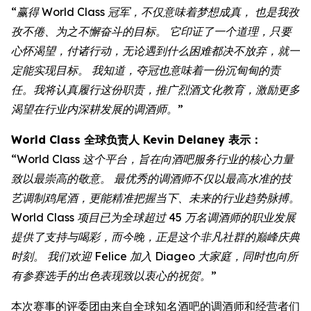
“赢得 World Class 冠军，不仅意味着梦想成真， 也是我孜
孜不倦、为之不懈奋斗的目标。 它印证了一个道理，只要
心怀渴望，付诸行动，无论遇到什么困难都决不放弃，就一
定能实现目标。 我知道，夺冠也意味着一份沉甸甸的责
任。我将认真履行这份职责，推广烈酒文化教育，激励更多
渴望在行业内深耕发展的调酒师。”
World Class 全球负责人 Kevin Delaney 表示：
“
World Class 这个平台，旨在向酒吧服务行业的核心力量
致以最崇高的敬意。 最优秀的调酒师不仅以最高水准的技
艺调制鸡尾酒，更能精准把握当下、未来的行业趋势脉搏。
World Class 项目已为全球超过 45 万名调酒师的职业发展
提供了支持与喝彩，而今晚，正是这个非凡社群的巅峰庆典
时刻。 我们欢迎 Felice 加入 Diageo 大家庭，同时也向所
有参赛选手的出色表现致以衷心的祝贺。”
本次赛事的评委团由来自全球知名酒吧的调酒师和经营者们