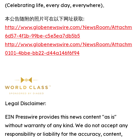
(Celebrating life, every day, everywhere)。
本公告随附的照片可在以下网址获取:
http://www.globenewswire.com/NewsRoom/Attachme
6d57-4f1b-99be-c5e3ea7db5b5
http://www.globenewswire.com/NewsRoom/Attachmen
0101-4bbe-bb22-d44a146f6f94
Legal Disclaimer:
EIN Presswire provides this news content "as is"
without warranty of any kind. We do not accept any
responsibility or liability for the accuracy, content,