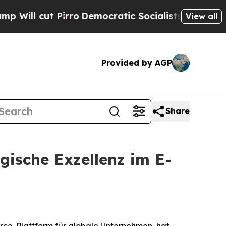
 cut Pirro
Democratic Socialists of America Pro
View all
Provided by AGP
Share
gische Exzellenz im E-
ce-Plattform für globale Unternehmen, hat