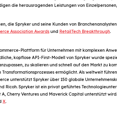
digen die herausragenden Leistungen von Einzelpersonen,
ngen, die Spryker und seine Kunden von Branchenanalysten
rce Association Awards
und
RetailTech Breakthrough
.
-Commerce-Plattform für Unternehmen mit komplexen Anwe
liche, kopflose API-First-Modell von Spryker wurde spezie
anzupassen, zu skalieren und schnell auf den Markt zu kom
ransformationsprozesses ermöglicht. Als weltweit führen
ce unterstützt Spryker über 150 globale Unternehmensk
d Ricoh. Spryker ist ein privat geführtes Technologieunter
 A, Cherry Ventures und Maverick Capital unterstützt wird
d
X
.