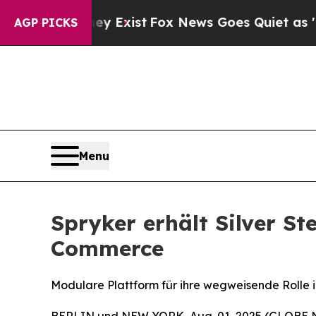
roof They Exist
Fox News Goes Quiet as 'Maga Me
AGP PICKS
Menu
Spryker erhält Silver St
Commerce
Modulare Plattform für ihre wegweisende Rolle
BERLIN und NEW YORK, Aug. 01, 2025 (GLOBE