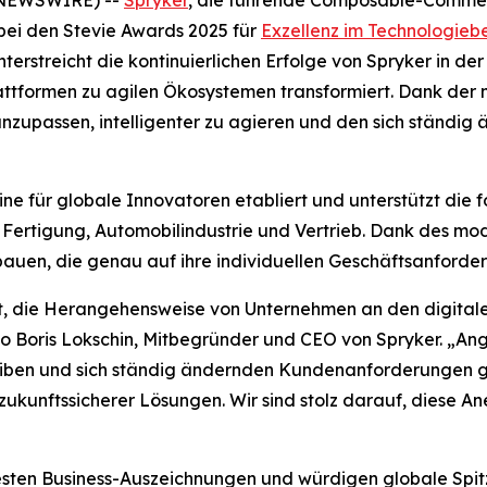
ei den Stevie Awards 2025 für
Exzellenz im Technologieb
terstreicht die kontinuierlichen Erfolge von Spryker in 
tformen zu agilen Ökosystemen transformiert. Dank der m
anzupassen, intelligenter zu agieren und den sich ständig
e für globale Innovatoren etabliert und unterstützt die for
Fertigung, Automobilindustrie und Vertrieb. Dank des m
n, die genau auf ihre individuellen Geschäftsanforderu
zt, die Herangehensweise von Unternehmen an den digitale
 so Boris Lokschin, Mitbegründer und CEO von Spryker. „A
eiben und sich ständig ändernden Kundenanforderungen g
 zukunftssicherer Lösungen. Wir sind stolz darauf, diese A
sten Business-Auszeichnungen und würdigen globale Spitze