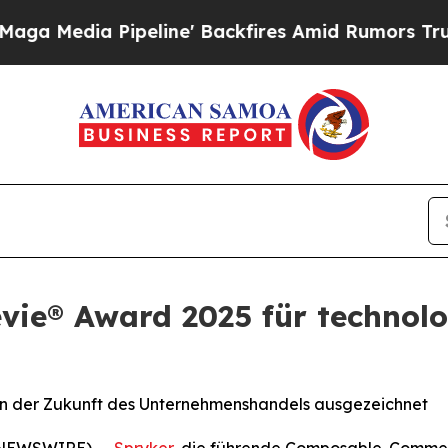
dia Pipeline' Backfires Amid Rumors Trump Will
evie® Award 2025 für technolo
 in der Zukunft des Unternehmenshandels ausgezeichnet
 NEWSWIRE) --
Spryker
, die führende Composable-Commer