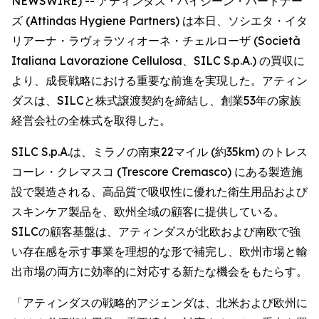
NEWSWIRE) -- アティンダス・ハイジーン・パートナー
ズ (Attindas Hygiene Partners) は本日、ソシエタ・イタ
リアーナ・ラヴォラツィオーネ・チェルローザ (Società
Italiana Lavorazione Cellulosa、SILC S.p.A.) の買収に
より、成長戦略における重要な前進を実現した。アティン
ダスは、SILCと株式譲渡契約を締結し、創業53年の家族
経営会社の全株式を取得した。
SILC S.p.A.は、ミラノの南東22マイル (約35km) のトレス
コーレ・クレマスコ (Trescore Cremasco) にある製造施
設で製造される、高品質で吸収性に優れた衛生用品および
スキンケア製品を、欧州全域の顧客に提供している。
SILCの顧客基盤は、アティンダスが北欧および南欧で強
い存在感を示す事業を理想的な形で補完し、欧州市場と輸
出市場の両方に効率的に対応する新たな機会をもたらす。
「アティンダスの戦略的アジェンダは、北米および欧州に