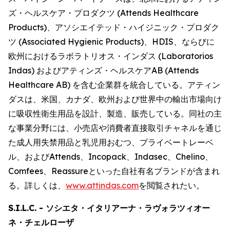
ズ・ヘルスケア・プロダクツ (Attends Healthcare
Products)、アソシエイテッド・ハイジニック・プロダク
ツ (Associated Hygienic Products)、HDIS、ならびに
欧州におけるラボラトリオス・インダス (Laboratorios
Indas) およびアティンズ・ヘルスケアAB (Attends
Healthcare AB) を含む企業群を統合している。アティン
ダスは、米国、カナダ、欧州および世界中の輸出市場向け
に吸収性衛生用品を設計、製造、販売している。同社の主
な事業分野には、小売店や消費者直接取引チャネルを通じ
た成人用失禁用品と乳児用おむつ、プライベートレーベ
ル、および
Attends、Incopack、Indasec、Chelino、
Comfees
、
Reassure
といった自社有名ブランドが含まれ
る。詳しくは、
www.attindas.com
を閲覧されたい。
S.I.L.C. - ソシエタ・イタリアーナ・ラヴォラツィオー
ネ・チェルローザ