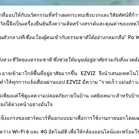
่มอบให้กับนวัตกรรมที่สร้างผลกระทบเชิงบวกและวิสัยทัศน์ที่ก้าวไ
นี้จึงเป็นเครื่องยืนยันถึงความคิดสร้างสรรค์และคุณค่าของเทคโน
ัวกลางที่เชื่อมโยงผู้คนเข้ากับธรรมชาติได้อย่างกลมกลืน"
Po W
ะชีวิตของธรรมชาติ ซึ่งช่วยให้มนุษย์อยู่อาศัยร่วมกับสิ่งแวดล้อ
ละอาจเข้ามาใกล้พื้นที่อยู่อาศัยมากขึ้น EZVIZ จึงนำเสนอเทคโน
ให้ทุกการแจ้งเตือนผ่านแอป EZVIZ มีความ "รวดเร็ว แม่นยำ และช
่เพียงแค่ใช้ดูแลความปลอดภัยภายในบ้าน แต่ยังเหมาะสำหรับบ้านสวน 
งได้ล่วงหน้าอย่างมั่นใจ
มแข็งแกร่งของฮาร์ดแวร์ที่ออกแบบมาเพื่อการใช้งานภายนอกโดยเ
ะหว่าง Wi-Fi 6 และ 4G อัตโนมัติ เพื่อให้กล้องออนไลน์และพร้อมใช