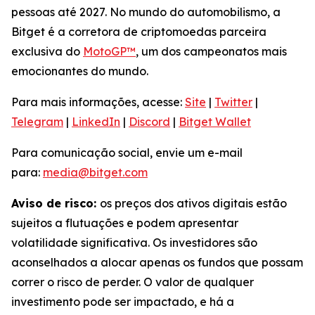
pessoas até 2027. No mundo do automobilismo, a
Bitget é a corretora de criptomoedas parceira
exclusiva do
MotoGP™
, um dos campeonatos mais
emocionantes do mundo.
Para mais informações, acesse:
Site
|
Twitter
|
Telegram
|
LinkedIn
|
Discord
|
Bitget Wallet
Para comunicação social, envie um e-mail
para:
media@bitget.com
Aviso de risco:
os preços dos ativos digitais estão
sujeitos a flutuações e podem apresentar
volatilidade significativa. Os investidores são
aconselhados a alocar apenas os fundos que possam
correr o risco de perder. O valor de qualquer
investimento pode ser impactado, e há a