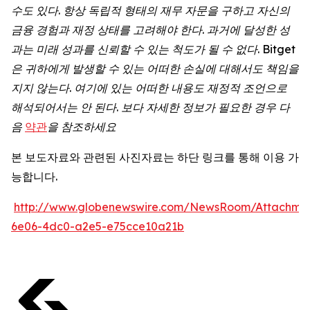
수도
있다
.
항상
독립적
형태의
재무
자문을
구하고
자신의
금융
경험과
재정
상태를
고려해야
한다
.
과거에
달성한
성
과는
미래
성과를
신뢰할
수
있는
척도가
될
수
없다
. Bitget
은
귀하에게
발생할
수
있는
어떠한
손실에
대해서도
책임을
지지
않는다
.
여기에
있는
어떠한
내용도
재정적
조언으로
해석되어서는
안
된다
.
보다
자세한
정보가
필요한
경우
다
음
약관
을
참조하세요
본 보도자료와 관련된 사진자료는 하단 링크를 통해 이용 가
능합니다.
http://www.globenewswire.com/NewsRoom/Attachme
6e06-4dc0-a2e5-e75cce10a21b