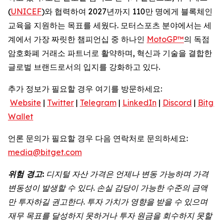
(
UNICEF
)와 협력하여 2027년까지 110만 명에게 블록체인
교육을 지원하는 목표를 세웠다. 모터스포츠 분야에서는 세
계에서 가장 짜릿한 챔피언십 중 하나인
MotoGP™
의 독점
암호화폐 거래소 파트너로 활약하며, 혁신과 기술을 결합한
글로벌 브랜드로서의 입지를 강화하고 있다.
추가 정보가 필요할 경우 여기를 방문하세요:
Website
|
Twitter
|
Telegram
|
LinkedIn
|
Discord
|
Bitget
Wallet
언론 문의가 필요할 경우 다음 연락처로 문의하세요:
media@bitget.com
위험
경고
:
디지털
자산
가격은
언제나
변동
가능하며
가격
변동성이
발생할
수
있다
.
손실
감당이
가능한
수준의
금액
만
투자하길
권고한다
.
투자
가치가
영향을
받을
수
있으며
재무
목표를
달성하지
못하거나
투자
원금을
회수하지
못할