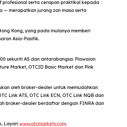
profesional serta cerapan praktikal kepada
nya — merapatkan jurang zon masa serta
 Hong Kong, yang pada mulanya memberi
ran Asia-Pasifik.
0 sekuriti AS dan antarabangsa. Piawaian
re Market, OTCID Basic Market dan Pink
erlukan oleh broker-dealer untuk memudahkan
OTC Link ATS, OTC Link ECN, OTC Link NQB dan
uah broker-dealer berdaftar dengan FINRA dan
p, Layari
www.otcmarkets.com
.