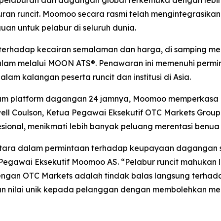
n runcit. Moomoo secara rasmi telah mengintegrasikan 
an untuk pelabur di seluruh dunia.
terhadap kecairan semalaman dan harga, di samping me
alam melalui MOON ATS®. Penawaran ini memenuhi permi
am kalangan peserta runcit dan institusi di Asia.
m platform dagangan 24 jamnya, Moomoo memperkasa le
ell Coulson, Ketua Pegawai Eksekutif OTC Markets Grou
sional, menikmati lebih banyak peluang merentasi benua
ketara dalam permintaan terhadap keupayaan dagangan
egawai Eksekutif Moomoo AS. “Pelabur runcit mahukan leb
dengan OTC Markets adalah tindak balas langsung terhad
 nilai unik kepada pelanggan dengan membolehkan mere