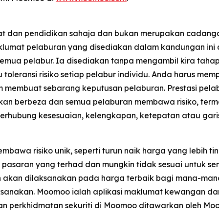
mat dan pendidikan sahaja dan bukan merupakan cadan
Maklumat pelaburan yang disediakan dalam kandungan ini
uk semua pelabur. Ia disediakan tanpa mengambil kira 
 toleransi risiko setiap pelabur individu. Anda harus m
m membuat sebarang keputusan pelaburan. Prestasi pela
an berbeza dan semua pelaburan membawa risiko, term
erhubung kesesuaian, kelengkapan, ketepatan atau gari
a risiko unik, seperti turun naik harga yang lebih ting
n pasaran yang terhad dan mungkin tidak sesuai untuk se
akan dilaksanakan pada harga terbaik bagi mana-mana
laksanakan. Moomoo ialah aplikasi maklumat kewangan 
dan perkhidmatan sekuriti di Moomoo ditawarkan oleh Moo