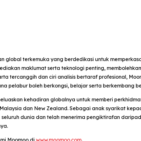
n global terkemuka yang berdedikasi untuk memperkasa
nyediakan maklumat serta teknologi penting, memboleh
arta tercanggih dan ciri analisis bertaraf profesional,
ana pelabur boleh berkongsi, belajar serta berkembang b
meluaskan kehadiran globalnya untuk memberi perkhidma
 Malaysia dan New Zealand. Sebagai anak syarikat kepad
i seluruh dunia dan telah menerima pengiktirafan daripad
ya.
asmi Moomoo di
www.moomoo.com
.