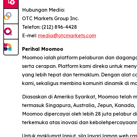
Hubungan Media:
OTC Markets Group Inc.
Telefon: (212) 896-4428
E-mel:
media@otcmarkets.com
Perihal Moomoo
Moomoo ialah platform pelaburan dan daganga
serta cerapan. Platform kami direka untuk me
yang lebih tepat dan termaklum. Dengan alat c
kami, sekaligus membina komuniti dinamik di m
Diasaskan di Amerika Syarikat, Moomoo telah 
termasuk Singapura, Australia, Jepun, Kanada,
Moomoo dipercayai oleh lebih 28 juta pelabur d
terkemuka atas inovasi dan kebolehpercayaann
Untuk maklumat lanjut, sila layari laman web r