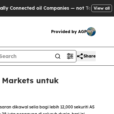
nected oil Companies — not Taxpayers — the Chan
View all
Provided by AGP
Share
Markets untuk
n dikawal selia bagi lebih 12,000 sekuriti AS
 juta pengguna di seluruh dunia, hari ini