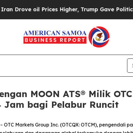
e oil Prices Higher, Trump Gave Politically Con
ngan MOON ATS® Milik OTC 
 Jam bagi Pelabur Runcit
TC Markets Group Inc. (OTCQX: OTCM), pengendali pasara
elaburan dan dagangan global terkemuka dengan lebih 28