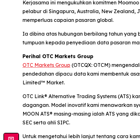
Kerjasama ini mengukuhkan komitmen Moomoo un
pelabur di Singapura, Australia, New Zealand,
memperluas capaian pasaran global.
Ia dibina atas hubungan berbilang tahun yan
tumpuan kepada penyediaan data pasaran masa 
Perihal OTC Markets Group
OTC Markets Group
(OTCQX: OTCM) mengendalika
pendedahan dipacu data kami membentuk asas 
Limited™ Market.
OTC Link® Alternative Trading Systems (ATS) k
dagangan. Model inovatif kami menawarkan sya
MOON ATS® masing-masing ialah ATS yang dikaw
SEC serta ahli SIPC.
Untuk mengetahui lebih lanjut tentang cara ka