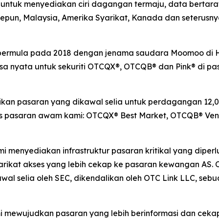
tuk menyediakan ciri dagangan termaju, data bertaraf 
 Jepun, Malaysia, Amerika Syarikat, Kanada dan seterus
g bermula pada 2018 dengan jenama saudara Moomoo di
nyata untuk sekuriti OTCQX®, OTCQB® dan Pink® di pasa
n pasaran yang dikawal selia untuk perdagangan 12,00
pasaran awam kami: OTCQX® Best Market, OTCQB® Ventu
ami menyediakan infrastruktur pasaran kritikal yang dip
rikat akses yang lebih cekap ke pasaran kewangan AS. 
al selia oleh SEC, dikendalikan oleh OTC Link LLC, seb
mi mewujudkan pasaran yang lebih berinformasi dan ceka