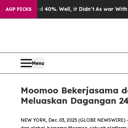
ound 40%. Well, it Didn’t
As war With Iran Drov
AGP PICKS
Menu
Moomoo Bekerjasama de
Meluaskan Dagangan 24
NEW YORK, Dec. 03, 2025 (GLOBE NEWSWIRE) -- O
dan global, bersama Moomoo, sebuah platform p