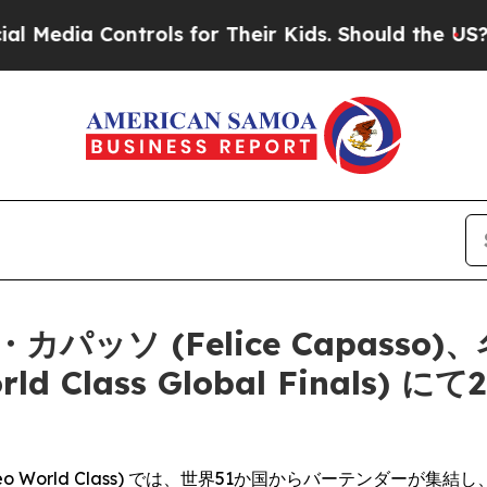
ols for Their Kids. Should the US?
The Pentagon 
パッソ (Felice Capass
 Class Global Finals)
eo World Class) では、世界51か国からバーテンダー