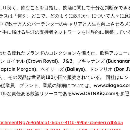
より良く」飲むことを目指し、飲酒に関して十分な判断ができ
クラスは「何を、どこで、どのように飲むか」について人々に意
界中で数十万人のバーテンダーのキャリアと人生を向上させるメ
と手に届ける生涯の支持者ネットワークを世界的に構築してい
わたる優れたブランドのコレクションを備えた、飲料アルコール
 ロイヤル (Crown Royal)、J&B、ブキャナンズ (Buchana
tain Morgan)、ベイリーズ (Baileys)、ドンフリオ (Don Jul
、その製品は世界約180か国で販売されている。 同社はロンド
その従業員、ブランド、業績の詳細については、www.diageo
飲酒リソースであるwww.DRINKiQ.comを参照されたい。 「Ce
」
tachmentNg/69a60cb1-6d57-4f1b-99be-c5e3ea7db5b5