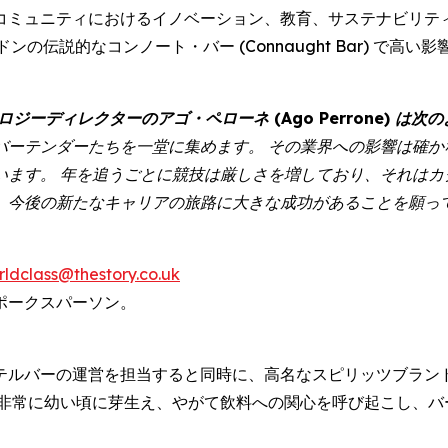
コミュニティにおけるイノベーション、教育、サステナビリテ
ロンドンの伝説的なコンノート・バー (Connaught Bar)
ジーディレクターのアゴ・ペローネ (Ago Perrone) は
バーテンダーたちを一堂に集めます。 その業界への影響は確か
います。 年を追うごとに競技は厳しさを増しており、それはカ
、今後の新たなキャリアの旅路に大きな成功があることを願っ
rldclass@thestory.co.uk
ポークスパーソン。
テルバーの運営を担当すると同時に、高名なスピリッツブラン
は非常に幼い頃に芽生え、やがて飲料への関心を呼び起こし、バ