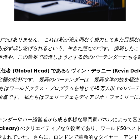
けではありません。 これは私が絶え間なく努力してきた目標な
も必ず成し遂げられるという、生きた証なのです。 優勝したこ
推進や、この業界で前進しようとする他のバーテンダーたちを
任者 (Global Head) であるケヴィン・デラニー (Kevin 
究極の乾杯です。 最高のバーテンダーは、最高水準の技を駆使
たちはワールドクラス・プログラムを通じて45万人以上のバー
頂点です。 私たちはフェリーチェをディアジオ・ファミリーに
テンダーやバー経営者から成る多様な専門家パネルによって審査
easy) のクリエイティブな立役者であり、ワールド50ベスト・バー2024
 が含まれていた。 さらに、ロンドンで革新的なタイヤー・アンド・エレメン