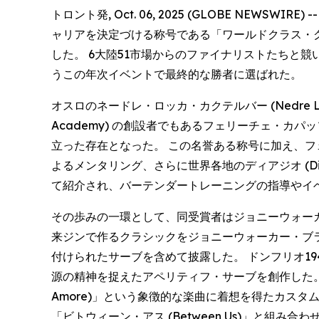
トロント発, Oct. 06, 2025 (GLOBE 
ャリアを決定づける称号である「ワールドクラス・グローバル・バーテ
した。 6大陸51市場からのファイナリストたちと
うこの年次イベントで最終的な勝者に選ばれた。
オスロのネードレ・ロッカ・カクテルバー (Nedre Løk
Academy) の創設者でもあるフェリーチェ・
立った存在となった。 この名誉ある称号に加え、
よるメンタリング、さらに世界各地のディアジオ (D
て紹介され、バーテンダートレーニングの指導やイ
その歩みの一環として、同受賞者はジョニーウォー
来ジンで作るクラシックをジョニーウォーカー・ブラッ
付けられたサーブを含めて披露した。 ドンフリオ1942
源の精神を捉えたアペリティフ・サーブを創作した。 ザ・シ
Amore)」という象徴的な楽曲に着想を得たカス
「ビトウィーン・アス (Between Us)」と組