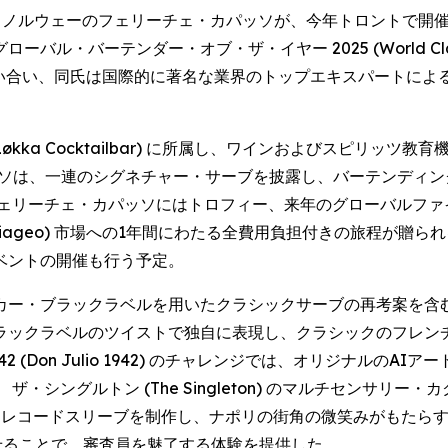
NEWSWIRE) -- ノルウェーのフェリーチェ・カパッソが、今年ト
ンダー・オブ・ザ・イヤー 2025 (World Class Global 
競い合い、同氏は国際的に著名な業界のトップエキスパートに
ka Cocktailbar) に所属し、ワインおよびスピリッツ教育機
カパッソは、一連のシグネチャー・サーブを披露し、バーテンディ
フェリーチェ・カパッソにはトロフィー、来年のグローバルファ
iageo) 市場への1年間にわたる全費用負担付きの旅程が贈
ベントの開催も行う予定。
カー・ブラックラベルを用いたクラシックサーブの再考案を含
クラベルのツイストで独自に表現し、クラシックのフレンチ75に着
 (Don Julio 1942) のチャレンジでは、オリジナルの
ングルトン (The Singleton) のマルチセンサリー・カ
タムレコードスリーブを制作し、ナポリの街角の微笑みがもたら
み合わせることで、審査員を魅了する体験を提供した