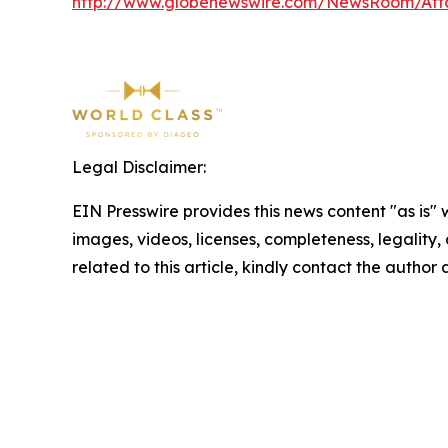
http://www.globenewswire.com/NewsRoom/Att
Legal Disclaimer:
EIN Presswire provides this news content "as is" 
images, videos, licenses, completeness, legality, o
related to this article, kindly contact the author