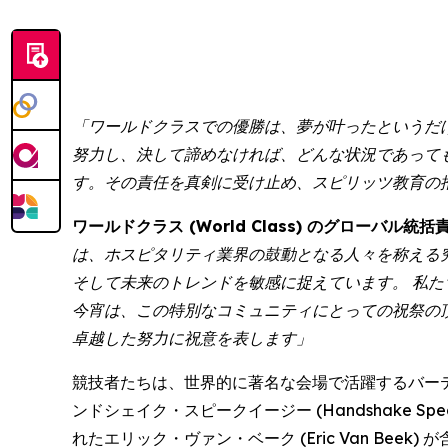
「ワールドクラスでの優勝は、夢が叶ったというだ
努力し、決して諦めなければ、どんな状況であって
す。その責任を真剣に受け止め、スピリッツ教育の
ワールドクラス (World Class) のグローバル統括責
は、ホスピタリティ業界の鼓動となる人々を称える
そして未来のトレンドを敏感に捉えています。 私
今宵は、この特別なコミュニティにとっての祝祭の
卓越した努力に祝意を表します」
競技者たちは、世界的に著名な会場で活躍するバー
ンドシェイク・スピークイージー (Handshake Speak
れたエリック・ヴァン・ベーク (Eric Van Beek)