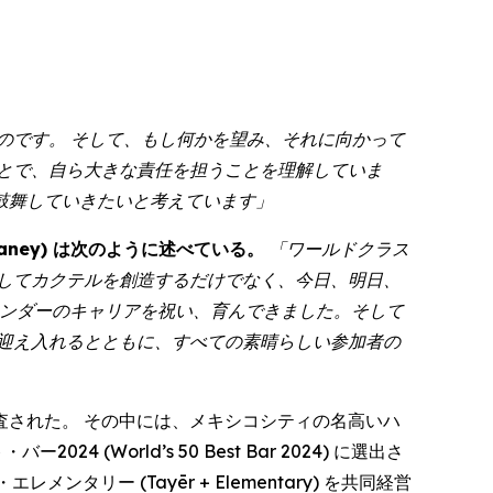
のです。 そして、もし何かを望み、それに向かって
とで、自ら大きな責任を担うことを理解していま
鼓舞していきたいと考えています」
Delaney) は次のように述べている。
「ワールドクラス
してカクテルを創造するだけでなく、今日、明日、
テンダーのキャリアを祝い、育んできました。そして
迎え入れるとともに、すべての素晴らしい参加者の
された。 その中には、メキシコシティの名高いハ
 (World’s 50 Best Bar 2024) に選出さ
タリー (Tayēr + Elementary) を共同経営