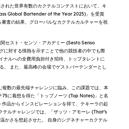
ロントで開催された世界有数のカクテルコンテストにおいて、キ
Bartender of the Year 2025)」を受賞
よる審査の結果、グローバルなカクテルカルチャーを祝
関セスト・センソ・アカデミー (Sesto Senso
ングに対する情熱を示すことで他の競技者の中でも際
イナルへの全費用負担付き招待、トップタレントに
られる。 また、最高峰の会場でゲストバーテンダーとし
む複数の最先端チャレンジに臨み、この課題では、本
想を得た「トップノーツ (Top Notes)」と名
AIアート作品からインスピレーションを得て、テキーラの起
クテルチャレンジでは、「ザッツ・アモーレ (That’s
す温かさを想起させた。 自身のシグネチャーカクテル