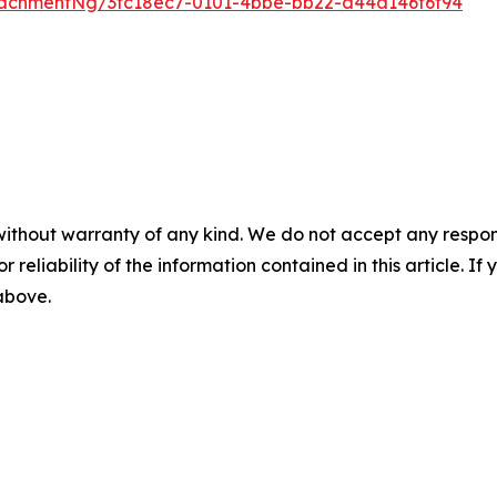
achmentNg/3fc18ec7-0101-4bbe-bb22-d44a146f6f94
without warranty of any kind. We do not accept any responsib
r reliability of the information contained in this article. I
 above.