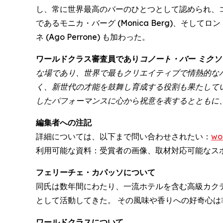
し、常に世界最高のバーのひとつとして認められ、
であるモニカ・バーグ (Monica Berg)、そして
ネ (Ago Perrone) も加わった。
ワールドクラス審査員であり
コノート・バー ミクソロ
な場であり、世界で最もクリエイティブで情熱的な
く、新世代の才能を鼓舞し育成する役割も果たして
したパフォーマンスに心から祝意を表するとともに
編集者への注記
詳細については、以下まで問い合わせされたい：
wo
利用可能な資料：受賞者の画像、取材対応可能なス
フェリーチェ・カパッソについて
同氏は数年間にわたり、一流ホテルを含む高級カク
として活動してきた。 その風味や香りへの好奇心
ワールドクラスについて