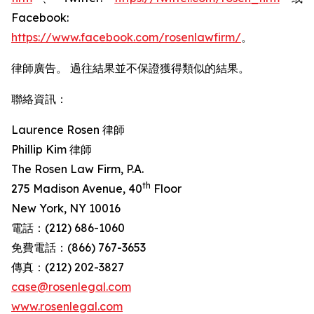
Facebook:
https://www.facebook.com/rosenlawfirm/
。
律師廣告。 過往結果並不保證獲得類似的結果。
聯絡資訊：
Laurence Rosen 律師
Phillip Kim 律師
The Rosen Law Firm, P.A.
th
275 Madison Avenue, 40
Floor
New York, NY 10016
電話：(212) 686-1060
免費電話：(866) 767-3653
傳真：(212) 202-3827
case@rosenlegal.com
www.rosenlegal.com