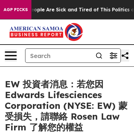
n Win: “People Are Sick and Tired of This Politics of 
AGP PICKS
EW 投資者消息：若您因
Edwards Lifesciences
Corporation (NYSE: EW) 蒙
受損失，請聯絡 Rosen Law
Firm 了解您的權益