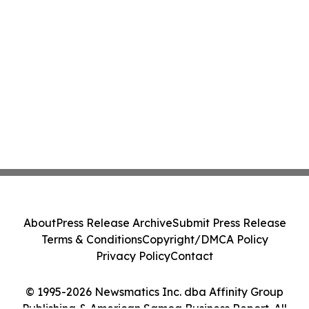
About
Press Release Archive
Submit Press Release
Terms & Conditions
Copyright/DMCA Policy
Privacy Policy
Contact
© 1995-2026 Newsmatics Inc. dba Affinity Group
Publishing & American Samoa Business Report. All