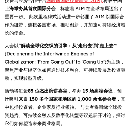
投资与经济合作平台
阿联酋国际投资峰会 (AIM)
将
在中国
上海举办其首次国际分会
，标志着 AIM 在全球布局迈出了
重要一步。 此次里程碑式活动进一步彰显了 AIM 以国际合
作为纽带，连接各国市场、推动创新，并加速可持续经济增
长的使命。
大会以
“解读全球化交织的引擎：从‘走出去’到‘走上去’”
(Deciphering the Intertwined Engines of
Globalization: ‘From Going Out’ to ‘Going Up’)为主题，
聚焦产业与经济体如何通过技术融合、可持续发展及投资驱
动，实现转型升级。
活动将汇聚
85 位杰出演讲嘉宾
，举办
15 场高端会议
，预
计吸引
来自 150 多个国家和地区的 1,000 余名参会者
，其
中包括投资者、企业家及行业领袖。 与会者将围绕全球投
资趋势、可持续金融以及数字化转型等议题展开讨论，探讨
它们如何塑造未来商业格局。