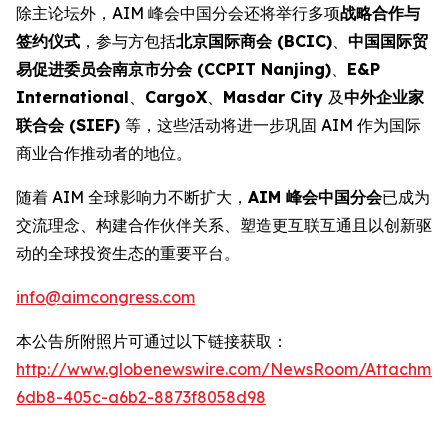
除主论坛外，AIM 峰会中国分会还将举行多项
战略合作与
签约仪式
，参与方包括
北京国际商会 (BCIC)
、
中国国际贸
易促进委员会南京市分会 (CCPIT Nanjing)
、
E&P
International
、
CargoX
、
Masdar City
及
中外企业家
联合会 (SIEF)
等，这些活动将进一步巩固 AIM 作为国际
商业合作推动者的地位。
随着 AIM 全球影响力不断扩大，
AIM 峰会中国分会
已成为
交流理念、构建合作伙伴关系、塑造更互联互通且以创新驱
动的全球投资生态的重要平台。
info@aimcongress.com
本公告所附照片可通过以下链接获取：
http://www.globenewswire.com/NewsRoom/Attachmen
6db8-405c-a6b2-8873f8058d98