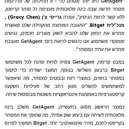
"GetAgent
היא
יותר מסתם כלי - זו תחילתה של פרדיגמת
מסחר חדשה שבה בינה מלאכותית מעצימה כל סוחר קריפטו,
ללא קשר לרמת הניסיון", אמרה
גרייסי צ'ן
(
Gracy Chen
)
,
מנכ"לית Bitget
. "התגובה המוחצת מהקהילה שלנו מאשרת
מחדש את החזון שלנו להביא לשוק מוצרים חכמים, נגישים
וממוקדי משתמש. אנו נרגשים לראות כיצד GetAgent מעצבת
מחדש את עתיד המסחר".
במבט קדימה,
GetAgent
צפויה להיות זמינה לכל משתמשי
Bitget
ברבעון השלישי. בנוסף, המוצר ישודרג כדי לתמוך
במסחר בחוזים, במוצרי רווח ובבוטים למסחר, מה שיאפשר
למשתמשים להשלים מגוון רחב של פעילויות השקעה
קריפטוגרפיות באמצעות אינטראקציות פשוטות מבוססות שיחה.
כמוצר הראשון מסוגו בתעשייה, GetAgent משלב בינה
מלאכותית לשיחה עם ביצוע שוק אמיתי, מה שהופך את המסחר
בקריפטו לחכם, מהיר ואינטואיטיבי יותר. Bitget תמשיך לפרוס