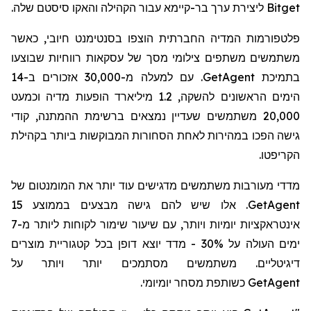
Bitget
ליצירת ערך בר-קיימא עבור הקהילה והאקו סיסטם שלה.
פלטפורמות המדיה החברתית הוצפו בסנטימנט חיובי, כאשר
משתמשים משתפים צילומי מסך של עסקאות רווחיות שבוצעו
בתמיכת GetAgent. עם למעלה מ-30,000 אזכורים ב-14
הימים הראשונים
להשקה, 1.2 מיליארד הופעות מדיה וכמעט
20,000 משתמשים שעדיין נמצאים ברשימת ההמתנה, קודי
גישה הפכו במהירות לאחת הסחורות המבוקשות ביותר בקהילת
הקריפטו.
מדדי מעורבות משתמשים מדגישים עוד יותר את המומנטום של
GetAgent
. אלו שיש להם גישה מבצעים בממוצע 15
אינטראקציות יומיות ויותר, עם שיעור שימור לקוחות ליותר מ-7
ימים העולה על 30% - מדד יוצא דופן בכל קטגוריית מוצרים
דיגיטליים. משתמשים מסתמכים יותר ויותר על
GetAgent
כשותפת מסחר יומיומי.