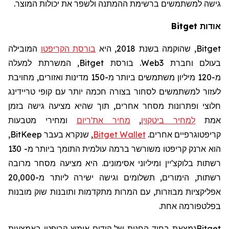
גישה למשתמשים ברשימת ההמתנה ולשפר את יכולות המוצר.
אודות
Bitget
Bitget
, שהוקמה בשנת 2018, היא
בורסת הקריפטו
המובילה
בעולם וחברת
Web3
. בורסת
Bitget
, המשרתת למעלה
מ-
120
מיליון משתמשים ביותר מ-150 מדינות ואזורים, מחויבת
לעזור למשתמשים לסחור בצורה חכמה יותר עם קופי טריידינג
חלוצי ופתרונות מסחר אחרים, תוך שהיא מציעה גישה בזמן
אמת
למחיר ביטקוין
,
מחיר את'ריום
ומחירי מטבעות
קריפטוגרפיים אחרים.
Wallet
Bitget
, שנקרא בעבר
BitKeep
,
הוא ארנק קריפטו משורשר ברמה עולמית
התומך ביותר מ- 130
רשתות בלוקצ'יין ומיליוני אסימונים. היא
מציעה מסחר מרובה
רשתות, הימורים, תשלומים וגישה ישירה ליותר מ-20,000
אפליקציות מבוזרות, עם המרות מתקדמות ותובנות שוק מובנות
בפלטפורמה אחת.
Bitget
נמצאת בחוד החנית של קידום אימוץ קריפטו באמצעות