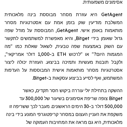
אסימונים משמעותית.
GetAgent
היא עוזרת מסחר מבוססת בינה מלאכותית
המשלבת מודיעין שוק בזמן אמת עם אסטרטגיות מסחר
מותאמות באופן אישי.
GetAgent
, המבוססת על מודל שפה
גדול שאומן בידי
Bitget
, והיא מאפשרת למשתמשים לתקשר
עם השוק באמצעות שפה טבעית, לשאול שאלות כמו "מה
המגמות היום?" או "לרכוש
ETH
ב-1,000 דולר אמריקאי",
ולקבל תובנות מעשיות ותמיכה בביצוע. העוזרת יכולה ליצור
אסטרטגיות מסחר מותאמות אישית המבוססות על העדפות
המשתמש, ואף לסייע בביצוע עסקאות ב-
Bitget
.
ההשקה בתחילת יולי עוררה ביקוש חסר תקדים, כאשר
Bitget
צופה שריפת אסימונים בשיעור של 300,000 עד
500,000 דולר ב-30 הימים הראשונים. מעבר לכך ששריפה זו
משקפת את העניין העצום במסחר קריפטוגרפי המונע בידי בינה
מלאכותית, היא גם מראה את המחויבות העמוקה של