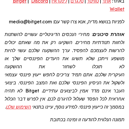
באתר:
אתר
|
טוויטר
|
טלגרם
|
לינקדאין
|
Discord
|
Bitget
Wallet
לפניות בנושא מדיה, אנא צרו קשר עם:
media@bitget.com
אזהרת סיכונים
: מחירי הנכסים הדיגיטליים עשויים להשתנות
ולחוות תנודתיות מחירים. השקיעו רק את מה שאתם יכולים
להרשות לעצמכם להפסיד. ערך ההשקעה שלכם עשוי להיות
מושפע וייתכן שלא תשיגו את היעדים הפיננסיים שלך או
לא תוכלו לשחזר את ההשקעה
העיקרית שלכם. אתם תמיד צריכים לחפש ייעוץ פיננסי עצמאי
ולשקול את הניסיון הפיננסי שלכם ואת המצב הפיננסי. ביצועי
העבר אינם מדד אמין לביצועים עתידיים. Bitget לא תהיה
אחראית לכל הפסד שעלול להיגרם לכם. אין לפרש דבר הכלול
במסמך זה כייעוץ פיננסי. למידע נוסף, עיינו בתנאי
השימוש שלנו
.
תמונה הנלווית להודעה זו זמינה בכתובת