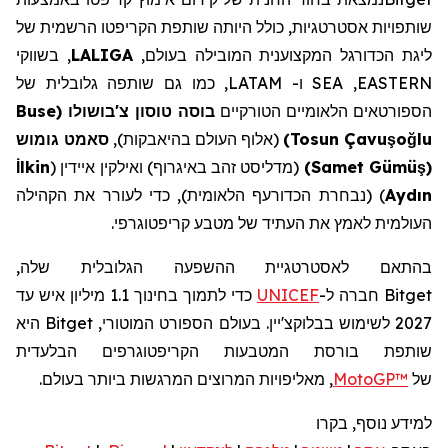
שותפויות אסטרטגיות, כולל היותה שותפת הקריפטו הרשמית של
ליגת הכדורגל המקצוענית המובילה בעולם,
LALIGA
, בשווקי
EASTERN
,
SEA
ו-
LATAM
, כמו גם שותפה גלובלית של
הספורטאים הלאומיים הטורקיים
בוסה טוסון צ'בושולו
(
Buse
lu
ğ
o
ş
Tosun Çavu
)
(אלוף העולם בהיאבקות),
סאמט גומוש
(
ş
Samet Gümü
)
(מדליסט זהב באיגרוף) ואילקין איידין (
lkin
İ
Aydın
) (נבחרת הכדורעף הלאומית),
כדי לעורר את הקהילה
העולמית לאמץ את העתיד של מטבע קריפטוגרפי.
בהתאם לאסטרטגיית ההשפעה הגלובלית שלה,
Bitget
חברה ל-
UNICEF
כדי לתמוך בחינוך 1.1 מיליון איש עד
2027 לשימוש בבלוקצ'יין. בעולם הספורט המוטורי,
Bitget
היא
שותפת בורסת המטבעות הקריפטוגרפים הבלעדית
של
MotoGP™
, מאליפויות המרוצים המרגשות ביותר בעולם.
למידע נוסף, בקרו